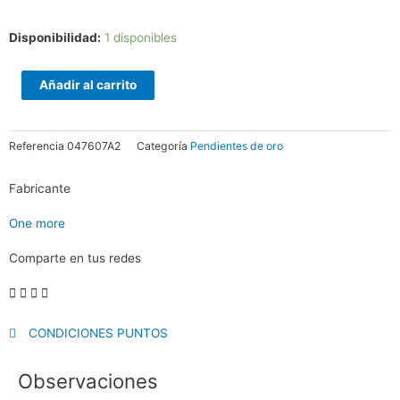
Colección
Disponibilidad:
1 disponibles
Salina
cantidad
Añadir al carrito
Referencia
047607A2
Categoría
Pendientes de oro
Fabricante
One more
Comparte en tus redes
CONDICIONES PUNTOS
Observaciones