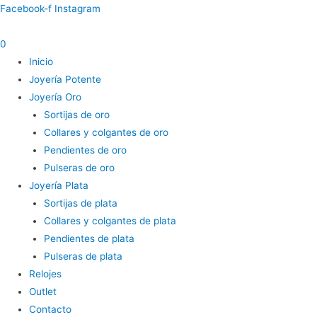
Ir
Gargantilla
Facebook-f
Instagram
al
doble
contenido
cadena
0
cantidad
Inicio
Joyería Potente
Joyería Oro
Sortijas de oro
Collares y colgantes de oro
Pendientes de oro
Pulseras de oro
Joyería Plata
Sortijas de plata
Collares y colgantes de plata
Pendientes de plata
Pulseras de plata
Relojes
Outlet
Contacto