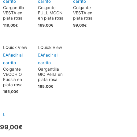
carrito
carrito
carrito
Gargantilla
Colgante
Colgante
VESTA en
FULL MOON
VESTA en
plata rosa
en plata rosa
plata rosa
119,00
€
169,00
€
99,00
€
Quick View
Quick View
Añadir al
Añadir al
carrito
carrito
Colgante
Gargantilla
VECCHIO
GIO Perla en
Fucsia en
plata rosa
plata rosa
165,00
€
165,00
€
99,00
€