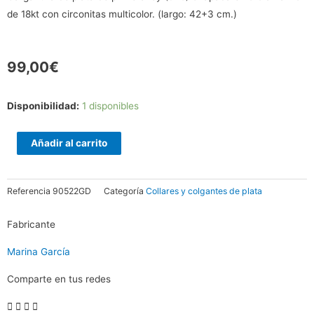
de 18kt con circonitas multicolor. (largo: 42+3 cm.)
99,00
€
Gargantilla
Disponibilidad:
1 disponibles
PATT
Multicolor
Añadir al carrito
en
plata
Referencia
90522GD
Categoría
Collares y colgantes de plata
dorada
cantidad
Fabricante
Marina García
Comparte en tus redes