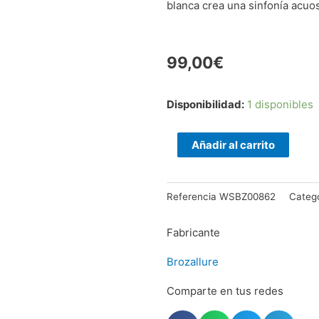
blanca crea una sinfonía acuos
99,00
€
Pendientes
Disponibilidad:
1 disponibles
de
coral
Añadir al carrito
blanco
y
Referencia
WSBZ00862
Catego
cuarcita
cantidad
Fabricante
Brozallure
Comparte en tus redes