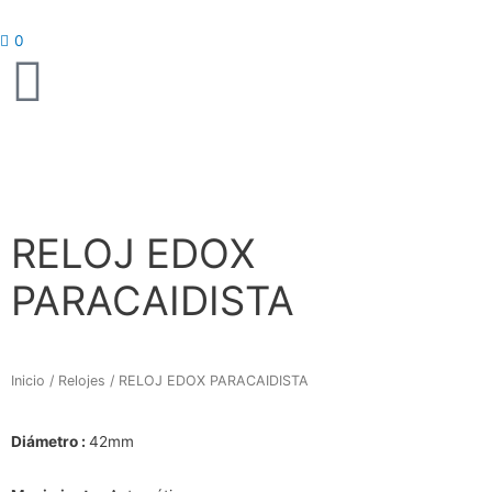
Ir
al
0
contenido
RELOJ EDOX
PARACAIDISTA
Inicio
/
Relojes
/ RELOJ EDOX PARACAIDISTA
Diámetro :
42mm