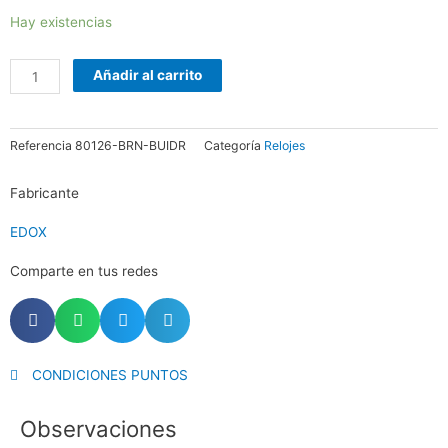
RELOJ
Hay existencias
EDOX
PARACAIDISTA
Añadir al carrito
cantidad
Referencia
80126-BRN-BUIDR
Categoría
Relojes
Fabricante
EDOX
Comparte en tus redes
CONDICIONES PUNTOS
Observaciones