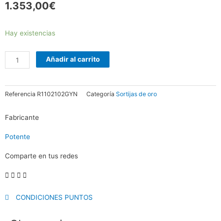
1.353,00
€
Solitario
Hay existencias
4
garras
Añadir al carrito
cantidad
Referencia
R1102102GYN
Categoría
Sortijas de oro
Fabricante
Potente
Comparte en tus redes
CONDICIONES PUNTOS