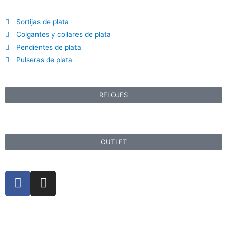
Sortijas de plata
Colgantes y collares de plata
Pendientes de plata
Pulseras de plata
RELOJES
OUTLET
F
I
a
n
c
s
e
t
b
a