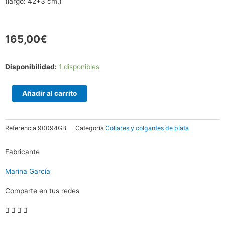
(largo: 42+3 cm.)
165,00
€
Gargantilla
Disponibilidad:
1 disponibles
ORION
Perla
Añadir al carrito
en
plata
Referencia
90094GB
Categoría
Collares y colgantes de plata
rosa
cantidad
Fabricante
Marina García
Comparte en tus redes