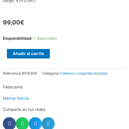
(largo: 42+3 cm.)
99,00
€
Gargantilla
Disponibilidad:
1 disponibles
LEAVES
Azul
Añadir al carrito
en
plata
Referencia
90162GS
Categoría
Collares y colgantes de plata
rosa
cantidad
Fabricante
Marina García
Comparte en tus redes