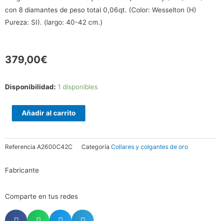
con 8 diamantes de peso total 0,06qt. (Color: Wesselton (H)
Pureza: SI). (largo: 40-42 cm.)
379,00
€
Gargantilla
Disponibilidad:
1 disponibles
de
Oro
Añadir al carrito
amarillo
y
Referencia
A2600C42C
Categoría
Collares y colgantes de oro
blanco
con
Fabricante
diamantes
cantidad
Comparte en tus redes