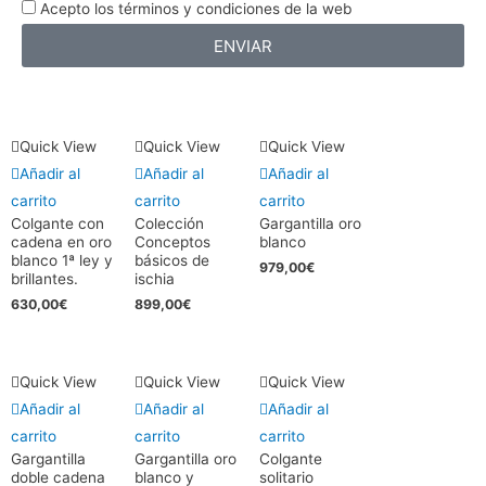
Acepto los términos y condiciones de la web
ENVIAR
Quick View
Quick View
Quick View
Añadir al
Añadir al
Añadir al
carrito
carrito
carrito
Colgante con
Colección
Gargantilla oro
cadena en oro
Conceptos
blanco
blanco 1ª ley y
básicos de
979,00
€
brillantes.
ischia
630,00
€
899,00
€
Quick View
Quick View
Quick View
Añadir al
Añadir al
Añadir al
carrito
carrito
carrito
Gargantilla
Gargantilla oro
Colgante
doble cadena
blanco y
solitario