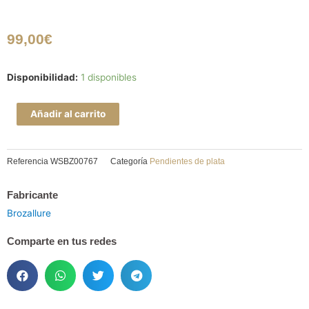
99,00
€
Pendiente
Disponibilidad:
1 disponibles
de
pureza
Añadir al carrito
con
dos
Referencia
WSBZ00767
Categoría
Pendientes de plata
discos
redondos
Fabricante
cantidad
Brozallure
Comparte en tus redes