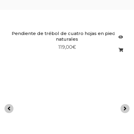
 de cuatro hojas en piedras
Aretes redondos
aturales
119,00
€