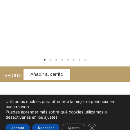
Añadir al carrito
99,00
€
Utilizamos cookies para ofrecerte la mejor experiencia en
Política de cookies
Política de privacidad
nuestra web.
Puedes aprender más sobre qué cookies utilizamos o
Política de devolución
Aviso Legal
desactivarlas en los
ajustes
.
Cerrar el banner d
Aceptar
Rechazar
Ajustes