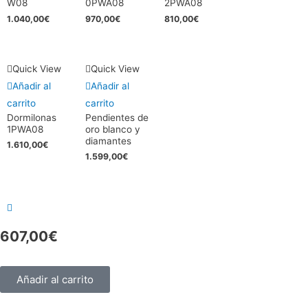
W08
0PWA08
2PWA08
1.040,00
€
970,00
€
810,00
€
Quick View
Quick View
Añadir al
Añadir al
carrito
carrito
Dormilonas
Pendientes de
1PWA08
oro blanco y
diamantes
1.610,00
€
1.599,00
€
607,00
€
Añadir al carrito