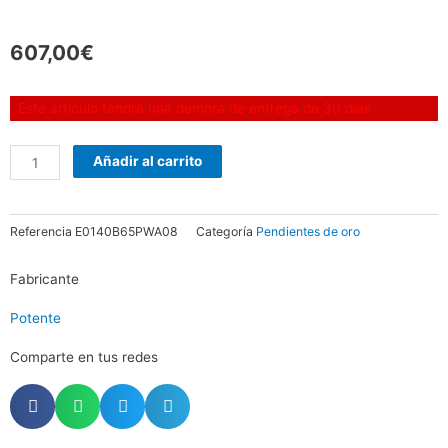
607,00
€
Pendientes
. Este artículo tendrá una demora de entrega de 30 días
blogger
collection
Añadir al carrito
Luna
cantidad
Referencia
E0140B65PWA08
Categoría
Pendientes de oro
Fabricante
Potente
Comparte en tus redes