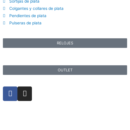
Sortijas de plata
Colgantes y collares de plata
Pendientes de plata
Pulseras de plata
RELOJES
OUTLET
F
I
a
n
c
s
e
t
b
a
o
g