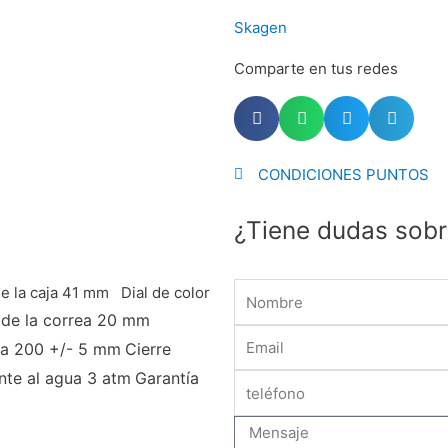
Kulor
Skagen
cantidad
Comparte en tus redes
CONDICIONES PUNTOS
¿Tiene dudas sobr
Name
e la caja 41 mm Dial de color
de la correa
20 mm
Email
ia
200 +/- 5 mm
Cierre
nte al agua
3 atm
Garantía
Message