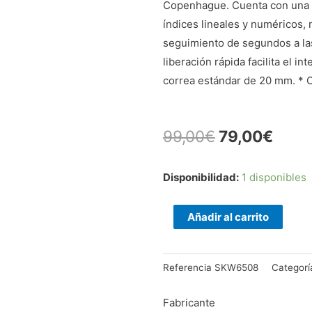
Copenhague. Cuenta con una c
índices lineales y numéricos,
seguimiento de segundos a la
liberación rápida facilita el i
correa estándar de 20 mm. * 
99,00
€
79,00
€
Reloj
Disponibilidad:
1 disponibles
de
41
Añadir al carrito
mm
de
Referencia
SKW6508
Categorí
silicona
azul
Fabricante
Aaren