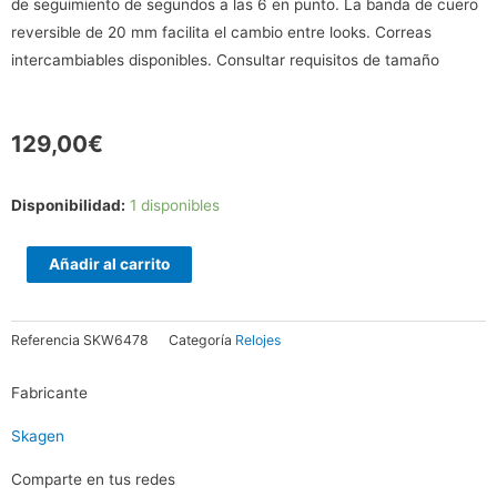
de seguimiento de segundos a las 6 en punto. La banda de cuero
reversible de 20 mm facilita el cambio entre looks. Correas
intercambiables disponibles. Consultar requisitos de tamaño
129,00
€
Reloj
Disponibilidad:
1 disponibles
de
cuero
Añadir al carrito
reversible
Aaren
Referencia
SKW6478
Categoría
Relojes
azul
y
Fabricante
rojo
oscuro
Skagen
cantidad
Comparte en tus redes