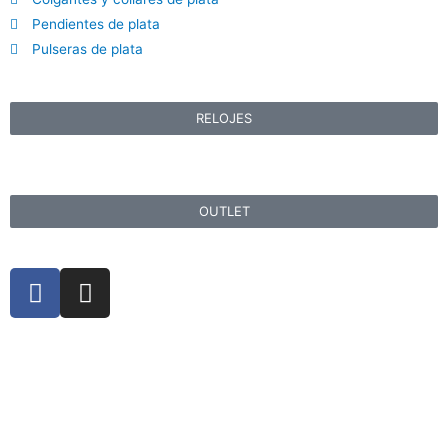
Pendientes de plata
Pulseras de plata
RELOJES
OUTLET
F
I
a
n
c
s
e
t
b
a
o
g
o
r