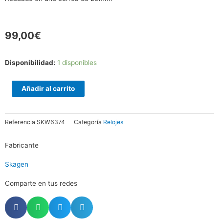
99,00
€
SKAGEN
Disponibilidad:
1 disponibles
Signatur
Signatur
Añadir al carrito
Brown
40mm
Referencia
SKW6374
Categoría
Relojes
-
SKW6374
Fabricante
cantidad
Skagen
Comparte en tus redes