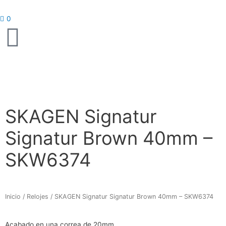
Ir
al
0
contenido
SKAGEN Signatur
Signatur Brown 40mm –
SKW6374
Inicio
/
Relojes
/ SKAGEN Signatur Signatur Brown 40mm – SKW6374
Acabado en una correa de 20mm.